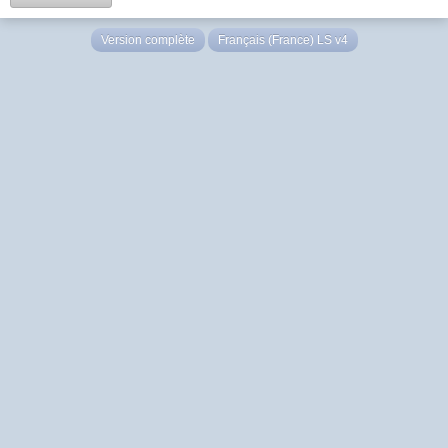
Version complète
Français (France) LS v4