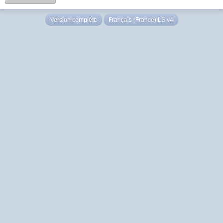
Version complète
Français (France) LS v4