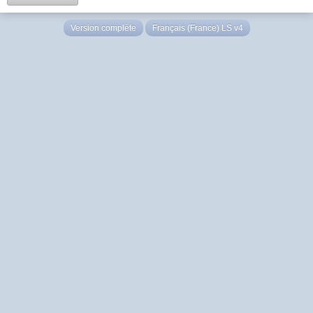
Version complète
Français (France) LS v4