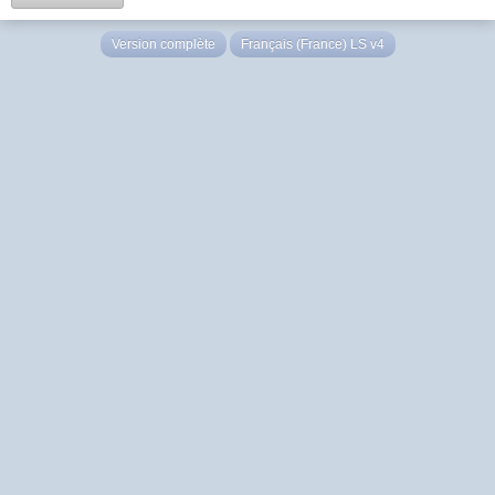
Version complète
Français (France) LS v4