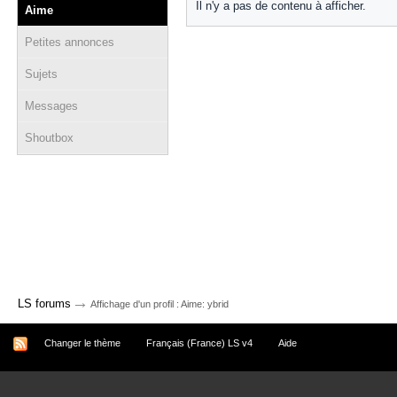
Il n'y a pas de contenu à afficher.
Aime
Petites annonces
Sujets
Messages
Shoutbox
→
LS forums
Affichage d'un profil : Aime: ybrid
Changer le thème
Français (France) LS v4
Aide