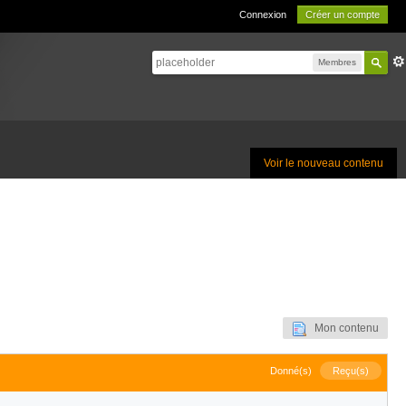
Connexion
Créer un compte
Membres
Voir le nouveau contenu
Mon contenu
Donné(s)
Reçu(s)