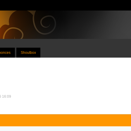
nnonces
Shoutbox
16 16:09