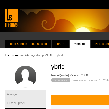
Logic-Sunrise (retour au site)
Forums
Membres
Petites a
→
LS forums
Affichage d'un profil : Aime: ybrid
ybrid
Inscrit(e) (le) 27 nov. 2008
Déconnecté
Dernière activité juil. 15 20
Aperçu
Flux du profil