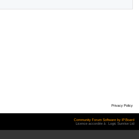
Privacy Policy
Community Forum Software by IP.Board
Licence accordée à : Logic Sunrise Ltd