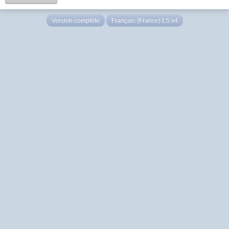
Version complète
Français (France) LS v4