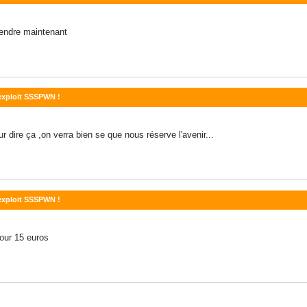
tendre maintenant
'exploit SSSPWN !
r dire ça ,on verra bien se que nous réserve l'avenir...
'exploit SSSPWN !
our 15 euros