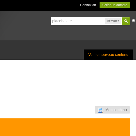
Connexion
Créer un compte
Membres
Voir le nouveau contenu
Mon contenu