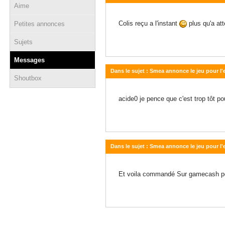
Aime
19 novembre 2014 - 12:44
Colis reçu a l'instant
plus qu'a at
Petites annonces
Sujets
Messages
Dans le sujet : Smea annonce le jeu pour l
Shoutbox
18 novembre 2014 - 12:28
acide0 je pence que c'est trop tôt pou
Dans le sujet : Smea annonce le jeu pour l
18 novembre 2014 - 12:19
Et voila commandé Sur gamecash p