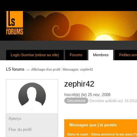
Logic-Sunrise (retour au site)
Forums
Membres
Petites a
→
LS forums
Affichage d'un profil : Messages: zephir42
zephir42
Inscrit(e) (le) 25 nov. 2008
Déconnecté
Dernière activité oct. 16 20
Aperçu
Messages que j'ai postés
Flux du profil
Dans le sujet : Smea annonce le jeu pour l