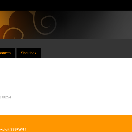
nnonces
Shoutbox
18 08:54
'exploit SSSPWN !