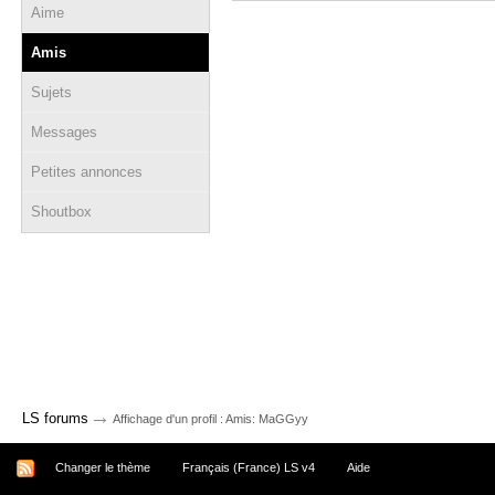
Aime
Amis
Sujets
Messages
Petites annonces
Shoutbox
→
LS forums
Affichage d'un profil : Amis: MaGGyy
Changer le thème
Français (France) LS v4
Aide