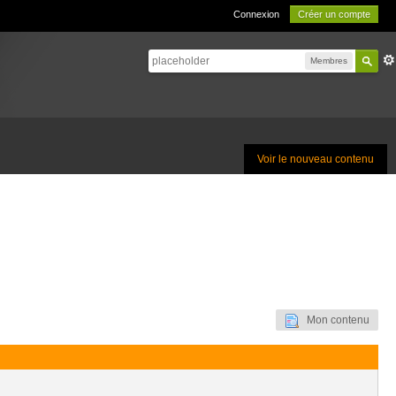
Connexion
Créer un compte
Membres
Voir le nouveau contenu
Mon contenu