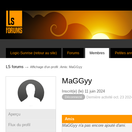
Logic-Sunrise (retour au site)
Forums
Membres
Petites a
→
LS forums
Affichage d'un profil : Amis: MaGGyy
MaGGyy
Inscrit(e) (le) 11 juin 2024
Déconnecté
Dernière activité oct. 23 20
Aperçu
Amis
Flux du profil
MaGGyy n'a pas encore ajouté d'ami.