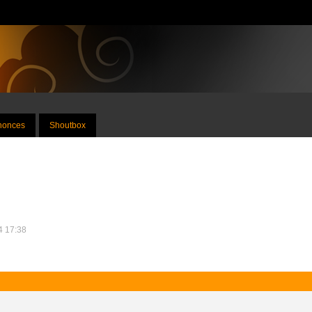
nnonces
Shoutbox
24 17:38