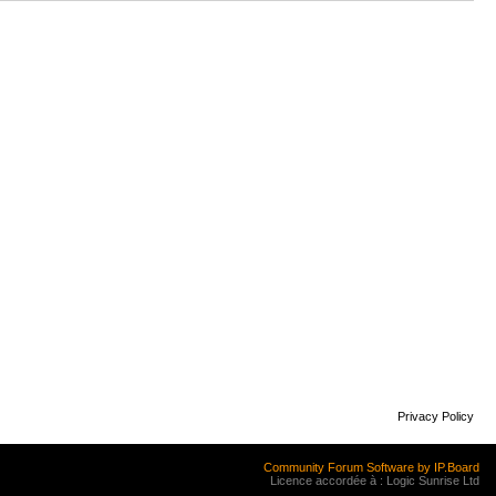
Privacy Policy
Community Forum Software by IP.Board
Licence accordée à : Logic Sunrise Ltd