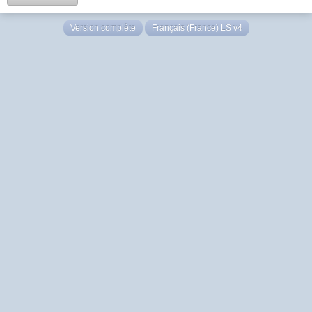
Version complète
Français (France) LS v4