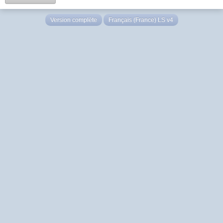
Version complète
Français (France) LS v4