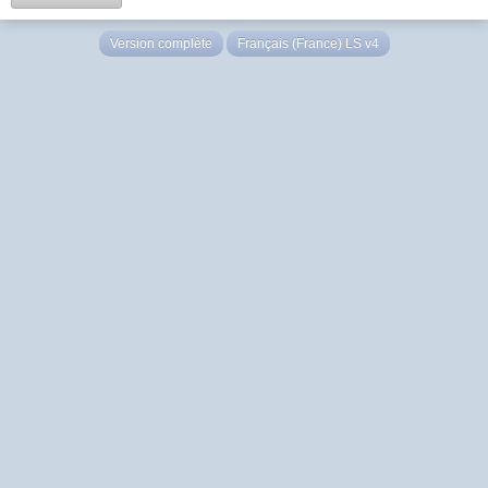
Version complète
Français (France) LS v4