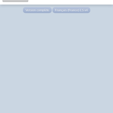
Version complète
Français (France) LS v4