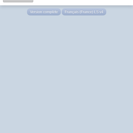
Version complète
Français (France) LS v4