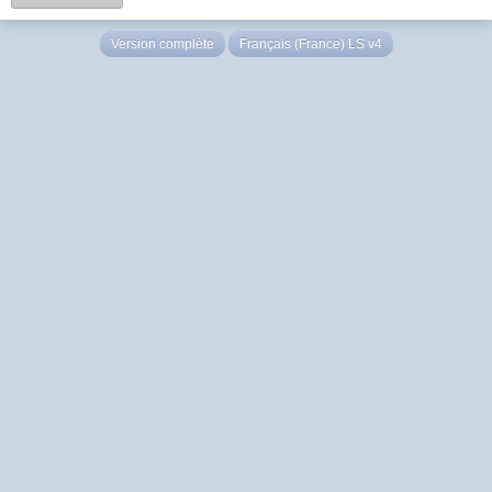
Version complète
Français (France) LS v4