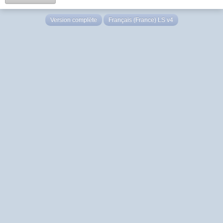
Version complète
Français (France) LS v4