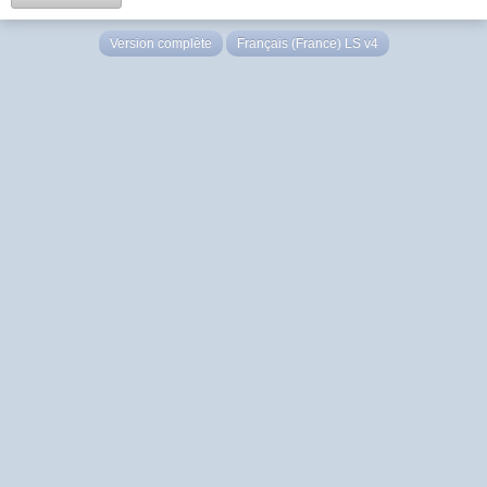
Version complète
Français (France) LS v4