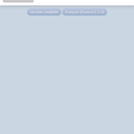
Version complète
Français (France) LS v4