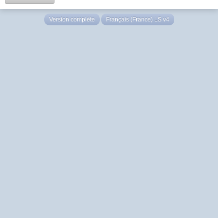
Version complète
Français (France) LS v4