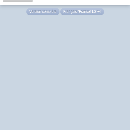
Version complète
Français (France) LS v4