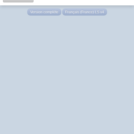
Version complète
Français (France) LS v4