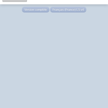
Version complète
Français (France) LS v4