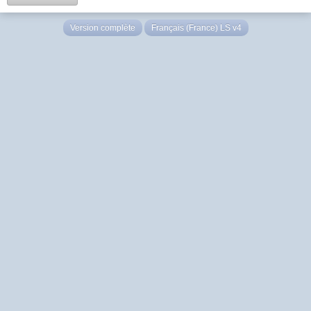
Version complète
Français (France) LS v4