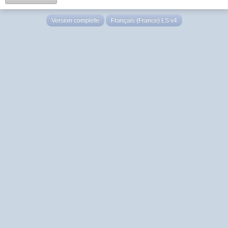
Version complète
Français (France) LS v4