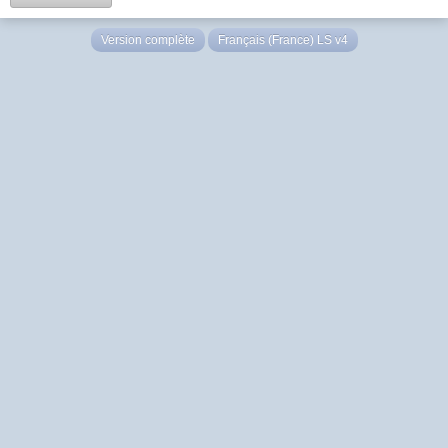
Version complète
Français (France) LS v4