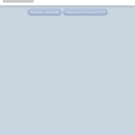
Version complète
Français (France) LS v4