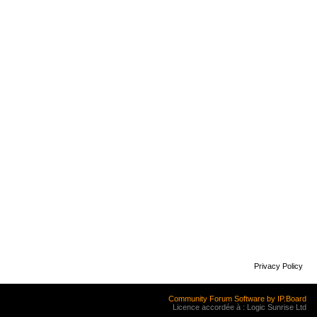
Privacy Policy
Community Forum Software by IP.Board
Licence accordée à : Logic Sunrise Ltd