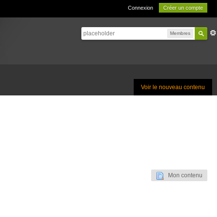
Connexion
Créer un compte
Membres
Voir le nouveau contenu
Mon contenu