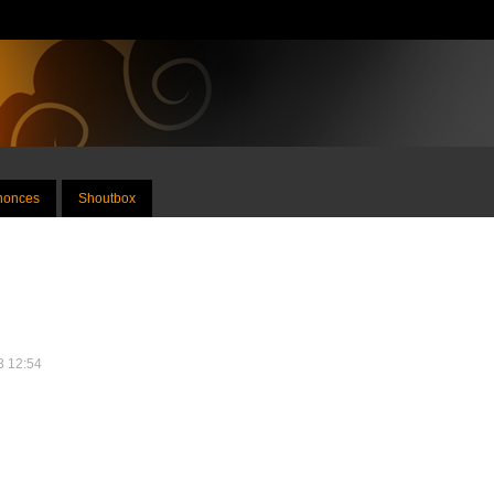
nnonces
Shoutbox
23 12:54