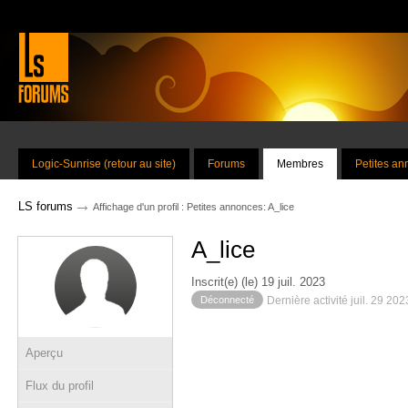
Logic-Sunrise (retour au site)
Forums
Membres
Petites a
→
LS forums
Affichage d'un profil : Petites annonces: A_lice
A_lice
Inscrit(e) (le) 19 juil. 2023
Déconnecté
Dernière activité juil. 29 20
Aperçu
Flux du profil