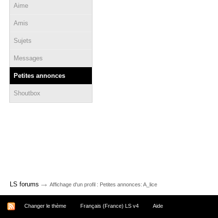
Aime
Amis
Sujets
Messages
Petites annonces
Shoutbox
→
LS forums
Affichage d'un profil : Petites annonces: A_lice
Changer le thème
Français (France) LS v4
Aide