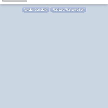
Version complète
Français (France) LS v4