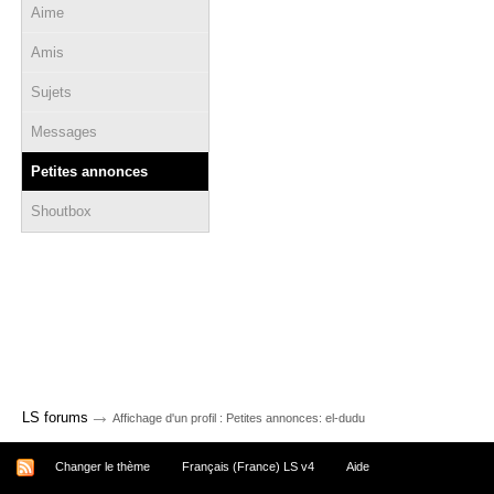
Aime
Amis
Sujets
Messages
Petites annonces
Shoutbox
→
LS forums
Affichage d'un profil : Petites annonces: el-dudu
Changer le thème
Français (France) LS v4
Aide