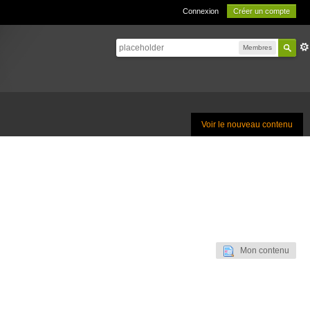
Connexion
Créer un compte
Membres
Voir le nouveau contenu
Mon contenu