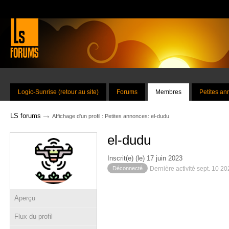
Logic-Sunrise (retour au site)
Forums
Membres
Petites a
→
LS forums
Affichage d'un profil : Petites annonces: el-dudu
el-dudu
Inscrit(e) (le) 17 juin 2023
Déconnecté
Dernière activité sept. 10 2
Aperçu
Flux du profil