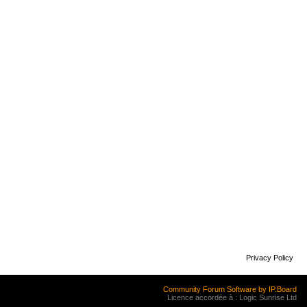
Privacy Policy
Community Forum Software by IP.Board
Licence accordée à : Logic Sunrise Ltd