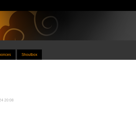
nnonces
Shoutbox
024 20:08