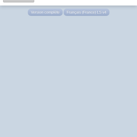
Version complète
Français (France) LS v4