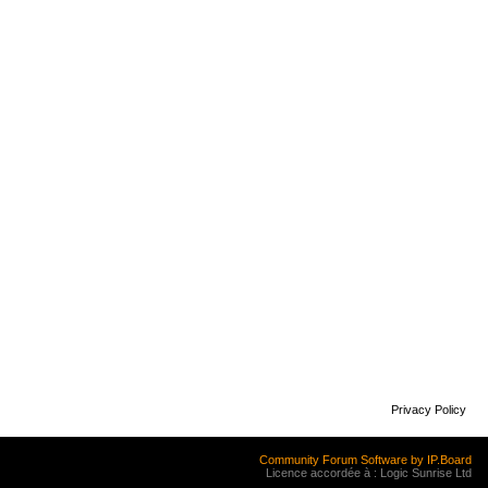
Privacy Policy
Community Forum Software by IP.Board
Licence accordée à : Logic Sunrise Ltd