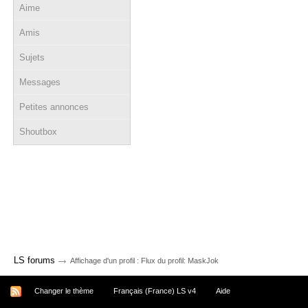
Aime
Amis
Sujets
Messages
Petites annonces
Shoutbox
→
LS forums
Affichage d'un profil : Flux du profil: MaskJok
Changer le thème
Français (France) LS v4
Aide