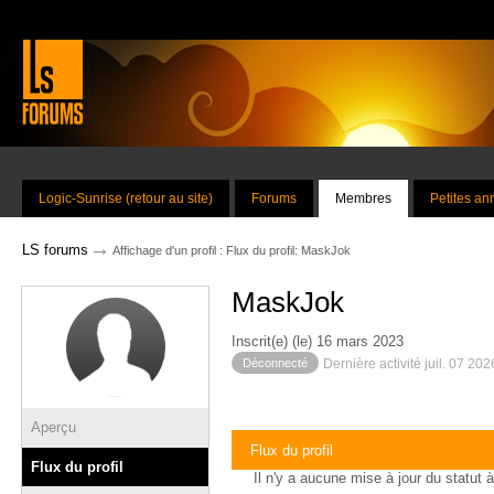
Logic-Sunrise (retour au site)
Forums
Membres
Petites a
→
LS forums
Affichage d'un profil : Flux du profil: MaskJok
MaskJok
Inscrit(e) (le) 16 mars 2023
Déconnecté
Dernière activité juil. 07 20
Aperçu
Flux du profil
Flux du profil
Il n'y a aucune mise à jour du statut à