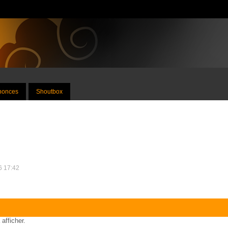
nnonces
Shoutbox
26 17:42
 afficher.