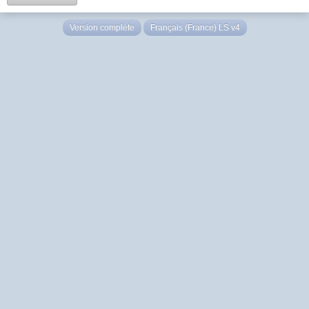
Version complète
Français (France) LS v4