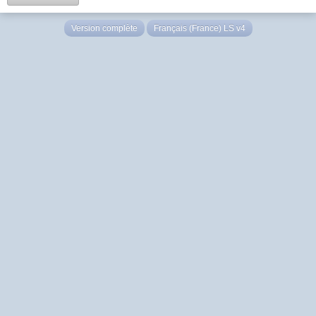
Version complète
Français (France) LS v4