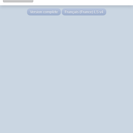
Version complète
Français (France) LS v4