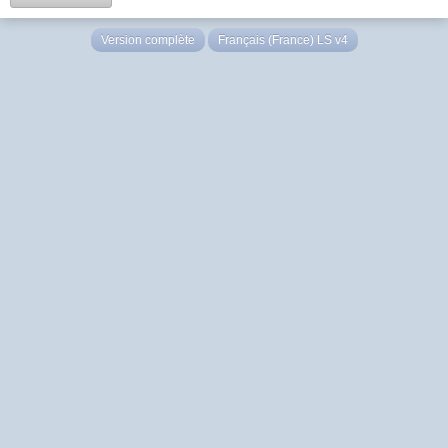
Version complète
Français (France) LS v4