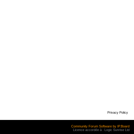
Privacy Policy
Community Forum Software by IP.Board
Licence accordée à : Logic Sunrise Ltd