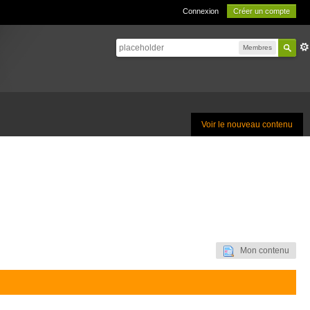
Connexion
Créer un compte
Membres
Voir le nouveau contenu
Mon contenu