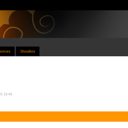
nnonces
Shoutbox
26 18:46