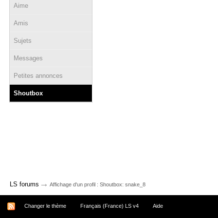
Aime
Amis
Sujets
Messages
Petites annonces
Shoutbox
→
LS forums
Affichage d'un profil : Shoutbox: snake_8
Changer le thème
Français (France) LS v4
Aide