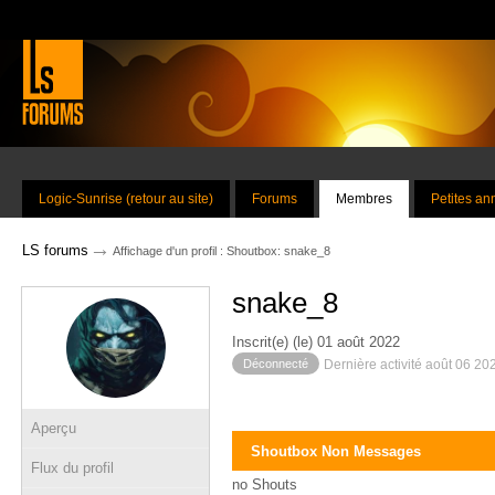
Logic-Sunrise (retour au site)
Forums
Membres
Petites a
→
LS forums
Affichage d'un profil : Shoutbox: snake_8
snake_8
Inscrit(e) (le) 01 août 2022
Déconnecté
Dernière activité août 06 20
Aperçu
Shoutbox Non Messages
Flux du profil
no Shouts