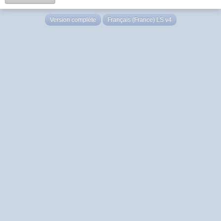
Version complète
Français (France) LS v4