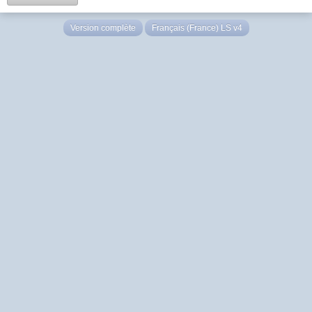
Version complète
Français (France) LS v4