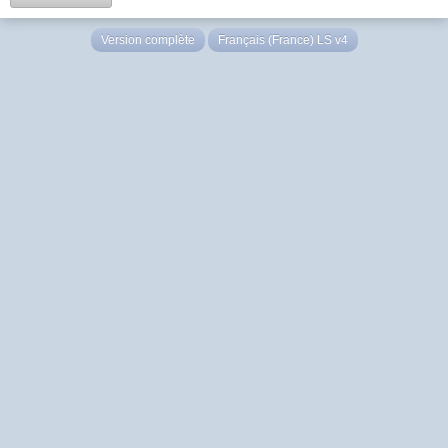
Version complète
Français (France) LS v4