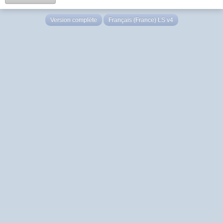
Version complète
Français (France) LS v4