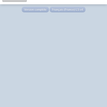
Version complète
Français (France) LS v4