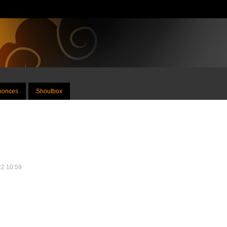
nnonces
Shoutbox
22 10:59