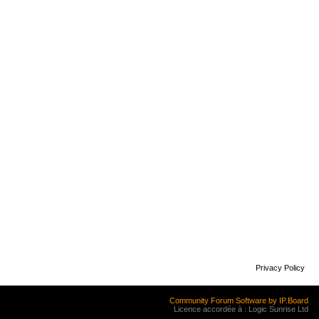
Privacy Policy
Community Forum Software by IP.Board
Licence accordée à : Logic Sunrise Ltd