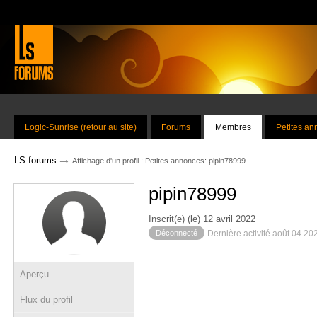
Logic-Sunrise (retour au site)
Forums
Membres
Petites a
→
LS forums
Affichage d'un profil : Petites annonces: pipin78999
pipin78999
Inscrit(e) (le) 12 avril 2022
Déconnecté
Dernière activité août 04 20
Aperçu
Flux du profil