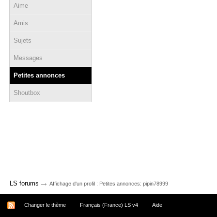
Aime
Amis
Sujets
Messages
Petites annonces
Shoutbox
→
LS forums
Affichage d'un profil : Petites annonces: pipin78999
Changer le thème
Français (France) LS v4
Aide