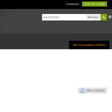
Connexion
Créer un compte
Membres
Voir le nouveau contenu
Mon contenu