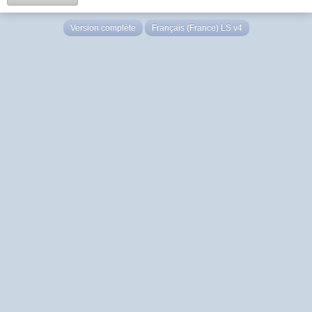
Version complète
Français (France) LS v4