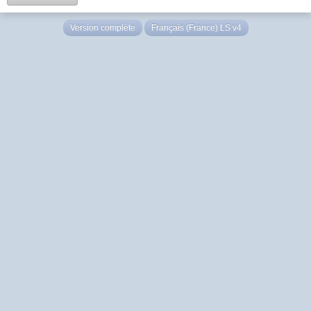
Version complète
Français (France) LS v4