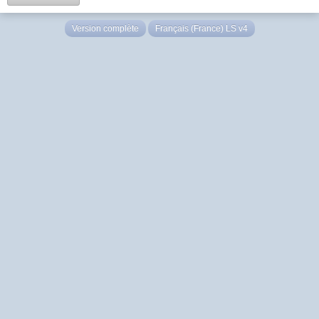
Version complète
Français (France) LS v4