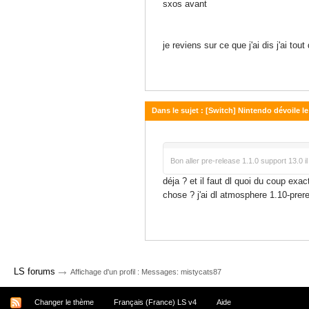
sxos avant
je reviens sur ce que j'ai dis j'ai to
Dans le sujet : [Switch] Nintendo dévoile le
19 septembre 2021 - 21:28
Bon aller pre-release 1.1.0 support 13.0 i
déja ? et il faut dl quoi du coup exa
chose ? j'ai dl atmosphere 1.10-prere
→
LS forums
Affichage d'un profil : Messages: mistycats87
Changer le thème
Français (France) LS v4
Aide