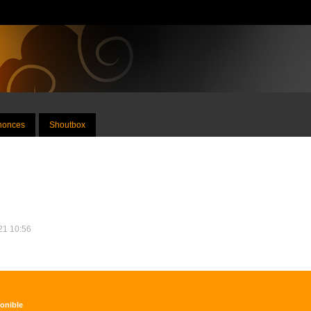
nnonces
Shoutbox
021 10:56
ponible