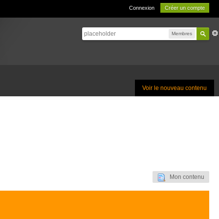
Connexion
Créer un compte
Membres
Voir le nouveau contenu
Mon contenu