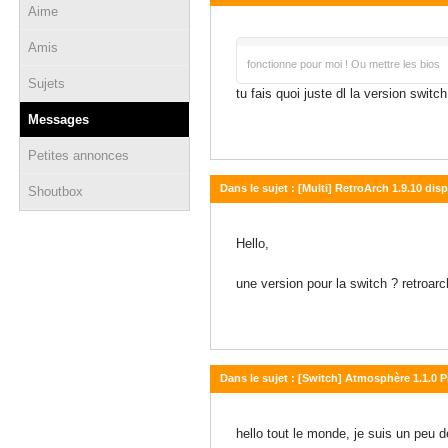
Aime
20 septembre 2021 - 14:21
Amis
fonctionne pour moi ! Ou mettre les bios
Sujets
tu fais quoi juste dl la version switch
Messages
Petites annonces
Dans le sujet : [Multi] RetroArch 1.9.10 dis
Shoutbox
20 septembre 2021 - 11:57
Hello,
une version pour la switch ? retroa
Dans le sujet : [Switch] Atmosphère 1.1.0 P
19 septembre 2021 - 22:18
hello tout le monde, je suis un peu 