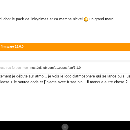
ut dl dont le pack de linkynimes et ca marche nickel
un grand merci
 firmware 13.0.0
l est trop fort ce mec
https://github.com/a...eases/tag/1.1.0
ctement je débute sur atmo... je vois le logo d'atmosphere qui se lance puis ju
lease + le source code et j'injecte avec fusee.bin... il manque autre chose ?