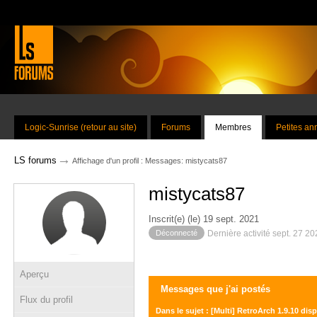
Logic-Sunrise (retour au site)
Forums
Membres
Petites a
→
LS forums
Affichage d'un profil : Messages: mistycats87
mistycats87
Inscrit(e) (le) 19 sept. 2021
Déconnecté
Dernière activité sept. 27 2
Aperçu
Messages que j'ai postés
Flux du profil
Dans le sujet : [Multi] RetroArch 1.9.10 dis