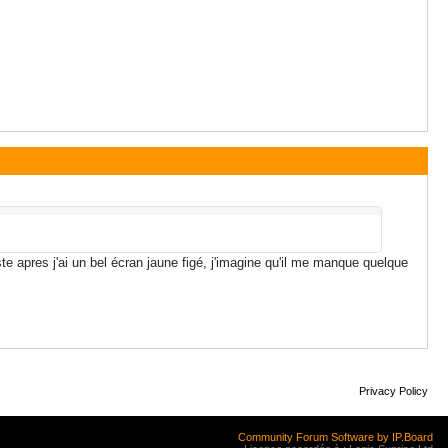
ste apres j'ai un bel écran jaune figé, j'imagine qu'il me manque quelque
Privacy Policy
Community Forum Software by IP.Board