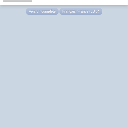
Version complète
Français (France) LS v4