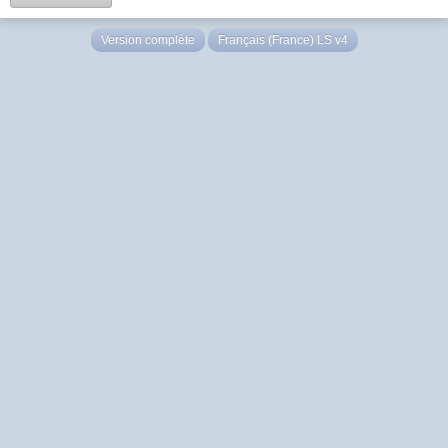
Version complète
Français (France) LS v4