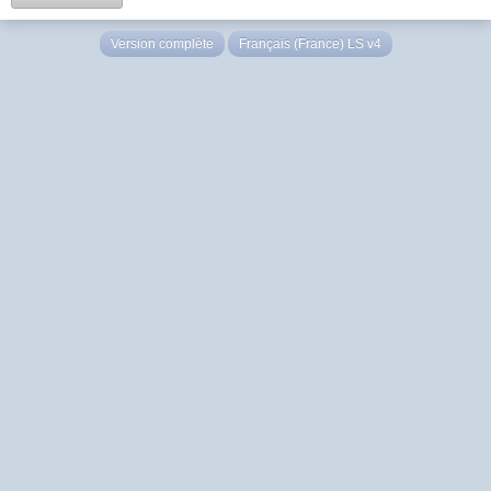
Version complète
Français (France) LS v4