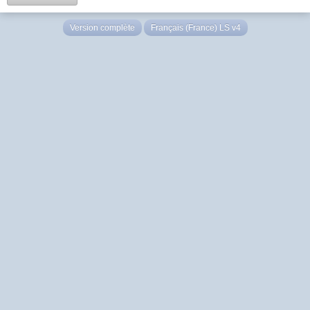
Version complète
Français (France) LS v4