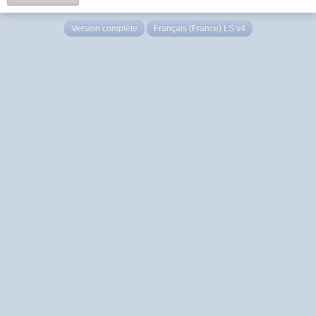
Version complète
Français (France) LS v4